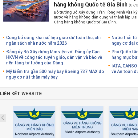
hàng không Quốc tế Gia Bình
(07/
Bộ trưởng Bộ Xây dựng Trần Hồng Minh vừa ký 
nước về hàng không dân dụng và thành lập Đại
Cảng hàng không Quốc tế Gia Bình.
Công bố công khai số liệu giao dự toán thu, chi
Nước thải từ
ngân sách nhà nước năm 2026
nguy cơ đại 
Đảng ủy Bộ Xây dựng làm việc với Đảng ủy Cục
Phú Quốc tăn
HKVN về công tác tuyên giáo, dân vận và bảo vệ
hạng mục bướ
nền tảng tư tưởng của Đảng
IATA, CANSO 
Mỹ kiểm tra gần 500 máy bay Boeing 737 MAX do
về An toàn đ
nguy cơ nứt thân máy bay
LIÊN KẾT WEBSITE
Prev