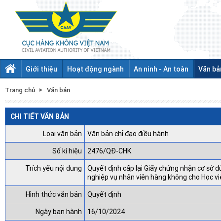
Giới thiệu
Hoạt động ngành
An ninh - An toàn
Văn bả
Trang chủ
Văn bản
CHI TIẾT VĂN BẢN
Loại văn bản
Văn bản chỉ đạo điều hành
Số kí hiệu
2476/QĐ-CHK
Trích yếu nội dung
Quyết định cấp lại Giấy chứng nhận cơ sở đ
nghiệp vụ nhân viên hàng không cho Học v
Hình thức văn bản
Quyết định
Ngày ban hành
16/10/2024