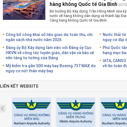
hàng không Quốc tế Gia Bình
(07/
Bộ trưởng Bộ Xây dựng Trần Hồng Minh vừa ký 
nước về hàng không dân dụng và thành lập Đại
Cảng hàng không Quốc tế Gia Bình.
Công bố công khai số liệu giao dự toán thu, chi
Nước thải từ
ngân sách nhà nước năm 2026
nguy cơ đại 
Đảng ủy Bộ Xây dựng làm việc với Đảng ủy Cục
Phú Quốc tăn
HKVN về công tác tuyên giáo, dân vận và bảo vệ
hạng mục bướ
nền tảng tư tưởng của Đảng
IATA, CANSO 
Mỹ kiểm tra gần 500 máy bay Boeing 737 MAX do
về An toàn đ
nguy cơ nứt thân máy bay
LIÊN KẾT WEBSITE
Prev