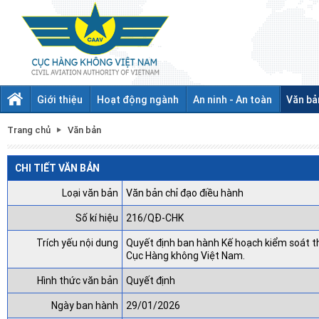
Giới thiệu
Hoạt động ngành
An ninh - An toàn
Văn bả
Trang chủ
Văn bản
CHI TIẾT VĂN BẢN
Loại văn bản
Văn bản chỉ đạo điều hành
Số kí hiệu
216/QĐ-CHK
Trích yếu nội dung
Quyết định ban hành Kế hoạch kiểm soát t
Cục Hàng không Việt Nam.
Hình thức văn bản
Quyết định
Ngày ban hành
29/01/2026