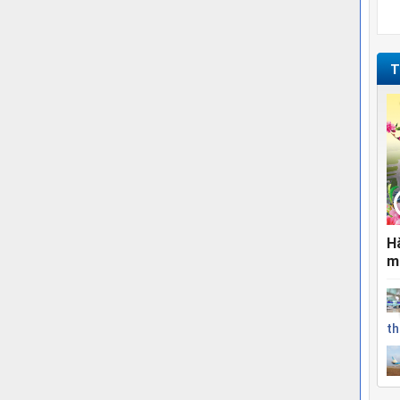
T
H
m
th