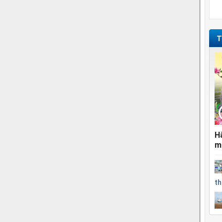
T
H
m
th