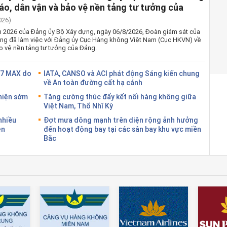
iáo, dân vận và bảo vệ nền tảng tư tưởng của
026)
ăm 2026 của Đảng ủy Bộ Xây dựng, ngày 06/8/2026, Đoàn giám sát của
ựng đã làm việc với Đảng ủy Cục Hàng không Việt Nam (Cục HKVN) về
o vệ nền tảng tư tưởng của Đảng.
37 MAX do
IATA, CANSO và ACI phát động Sáng kiến chung
về An toàn đường cất hạ cánh
 hiện sớm
Tăng cường thúc đẩy kết nối hàng không giữa
Việt Nam, Thổ Nhĩ Kỳ
nhiều
Đợt mưa dông mạnh trên diện rộng ảnh hưởng
ện
đến hoạt động bay tại các sân bay khu vực miền
Bắc