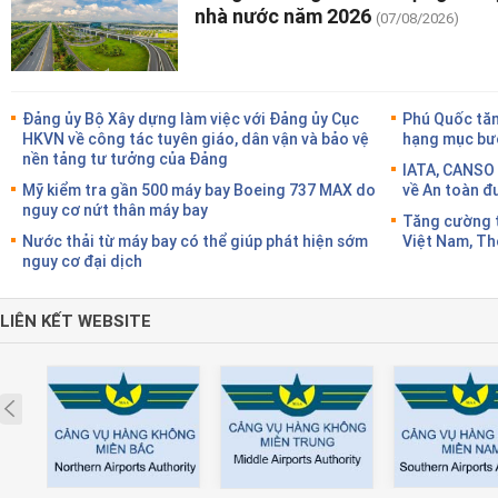
nhà nước năm 2026
(07/08/2026)
Đảng ủy Bộ Xây dựng làm việc với Đảng ủy Cục
Phú Quốc tăn
HKVN về công tác tuyên giáo, dân vận và bảo vệ
hạng mục bướ
nền tảng tư tưởng của Đảng
IATA, CANSO 
Mỹ kiểm tra gần 500 máy bay Boeing 737 MAX do
về An toàn đ
nguy cơ nứt thân máy bay
Tăng cường t
Nước thải từ máy bay có thể giúp phát hiện sớm
Việt Nam, Th
nguy cơ đại dịch
LIÊN KẾT WEBSITE
Prev