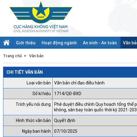
Giới thiệu
Hoạt động ngành
An ninh - An toàn
Văn bả
Trang chủ
Văn bản
CHI TIẾT VĂN BẢN
Loại văn bản
Văn bản chỉ đạo điều hành
Số kí hiệu
1714/QĐ-BXD
Trích yếu nội dung
Phê duyệt điều chỉnh Quy hoạch tổng thể p
không, sân bay toàn quốc thời kỳ 2021-20
Hình thức văn bản
Quyết định
Ngày ban hành
07/10/2025