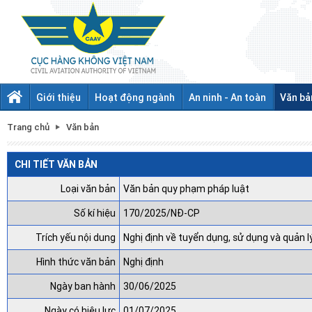
Giới thiệu
Hoạt động ngành
An ninh - An toàn
Văn bả
Trang chủ
Văn bản
CHI TIẾT VĂN BẢN
Loại văn bản
Văn bản quy phạm pháp luật
Số kí hiệu
170/2025/NĐ-CP
Trích yếu nội dung
Nghị định về tuyển dụng, sử dụng và quản l
Hình thức văn bản
Nghị định
Ngày ban hành
30/06/2025
Ngày có hiệu lực
01/07/2025