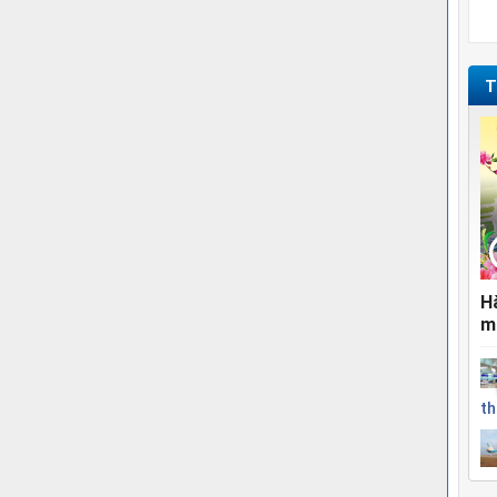
T
H
m
th