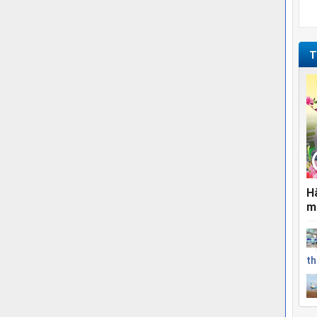
T
H
m
th