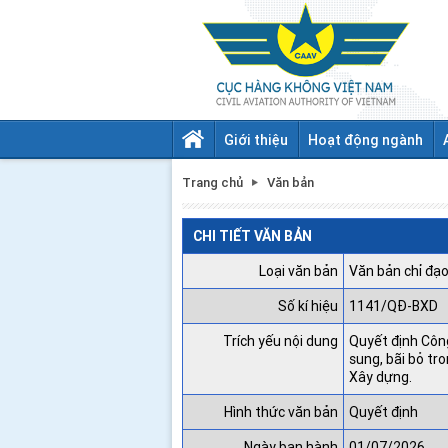
Giới thiệu
Hoạt động ngành
Trang chủ
Văn bản
CHI TIẾT VĂN BẢN
Loại văn bản
Văn bản chỉ đạo
Số kí hiệu
1141/QĐ-BXD
Trích yếu nội dung
Quyết định Công
sung, bãi bỏ tr
Xây dựng.
Hình thức văn bản
Quyết định
Ngày ban hành
01/07/2026