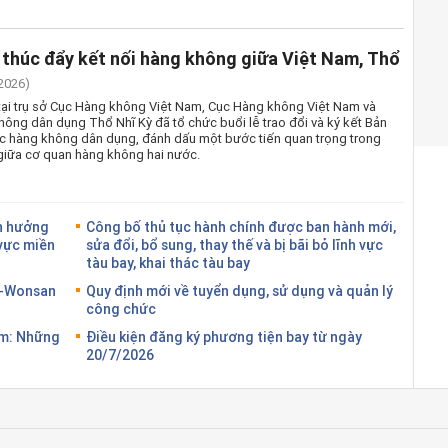
thúc đẩy kết nối hàng không giữa Việt Nam, Thổ
2026)
tại trụ sở Cục Hàng không Việt Nam, Cục Hàng không Việt Nam và
ông dân dụng Thổ Nhĩ Kỳ đã tổ chức buổi lễ trao đổi và ký kết Bản
ác hàng không dân dụng, đánh dấu một bước tiến quan trọng trong
giữa cơ quan hàng không hai nước.
h hưởng
Công bố thủ tục hành chính được ban hành mới,
 vực miền
sửa đổi, bổ sung, thay thế và bị bãi bỏ lĩnh vực
tàu bay, khai thác tàu bay
g-Wonsan
Quy định mới về tuyển dụng, sử dụng và quản lý
công chức
am: Những
Điều kiện đăng ký phương tiện bay từ ngày
20/7/2026