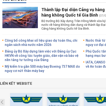
Thành lập Đại diện Cảng vụ hàng
hàng không Quốc tế Gia Bình
(07/
Bộ trưởng Bộ Xây dựng Trần Hồng Minh vừa ký 
nước về hàng không dân dụng và thành lập Đại
Cảng hàng không Quốc tế Gia Bình.
Công bố công khai số liệu giao dự toán thu, chi
Nước thải từ
ngân sách nhà nước năm 2026
nguy cơ đại 
Đảng ủy Bộ Xây dựng làm việc với Đảng ủy Cục
Phú Quốc tăn
HKVN về công tác tuyên giáo, dân vận và bảo vệ
hạng mục bướ
nền tảng tư tưởng của Đảng
IATA, CANSO 
Mỹ kiểm tra gần 500 máy bay Boeing 737 MAX do
về An toàn đ
nguy cơ nứt thân máy bay
LIÊN KẾT WEBSITE
Prev