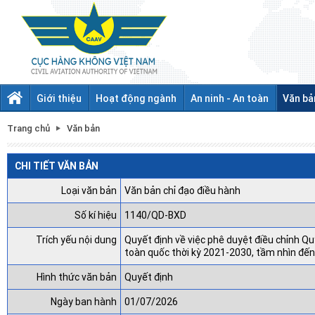
Giới thiệu
Hoạt động ngành
An ninh - An toàn
Văn bả
Trang chủ
Văn bản
CHI TIẾT VĂN BẢN
Loại văn bản
Văn bản chỉ đạo điều hành
Số kí hiệu
1140/QD-BXD
Trích yếu nội dung
Quyết định về việc phê duyệt điều chỉnh 
toàn quốc thời kỳ 2021-2030, tầm nhìn đế
Hình thức văn bản
Quyết định
Ngày ban hành
01/07/2026