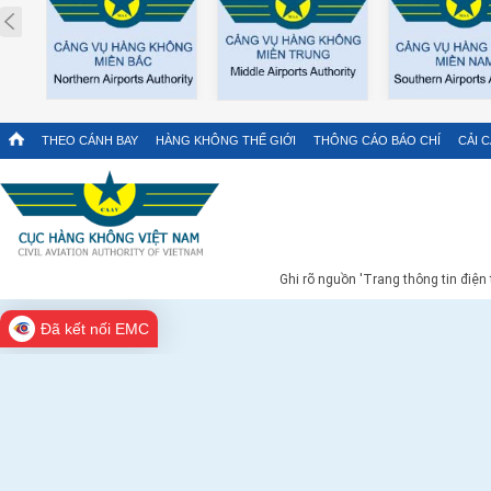
Prev
THEO CÁNH BAY
HÀNG KHÔNG THẾ GIỚI
THÔNG CÁO BÁO CHÍ
CẢI 
Ghi rõ nguồn 'Trang thông tin điện
Đã kết nối EMC