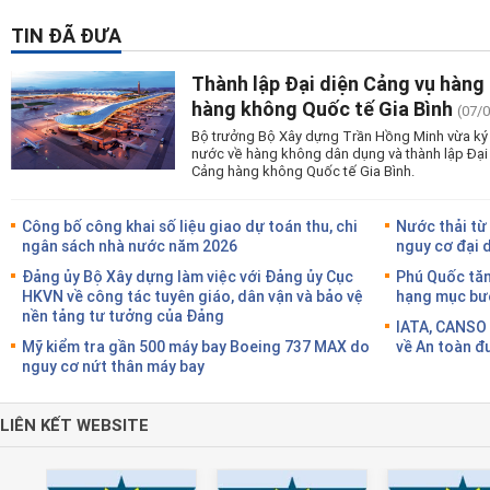
TIN ĐÃ ĐƯA
Thành lập Đại diện Cảng vụ hàng
hàng không Quốc tế Gia Bình
(07/
Bộ trưởng Bộ Xây dựng Trần Hồng Minh vừa ký 
nước về hàng không dân dụng và thành lập Đại
Cảng hàng không Quốc tế Gia Bình.
Công bố công khai số liệu giao dự toán thu, chi
Nước thải từ
ngân sách nhà nước năm 2026
nguy cơ đại 
Đảng ủy Bộ Xây dựng làm việc với Đảng ủy Cục
Phú Quốc tăn
HKVN về công tác tuyên giáo, dân vận và bảo vệ
hạng mục bướ
nền tảng tư tưởng của Đảng
IATA, CANSO 
Mỹ kiểm tra gần 500 máy bay Boeing 737 MAX do
về An toàn đ
nguy cơ nứt thân máy bay
LIÊN KẾT WEBSITE