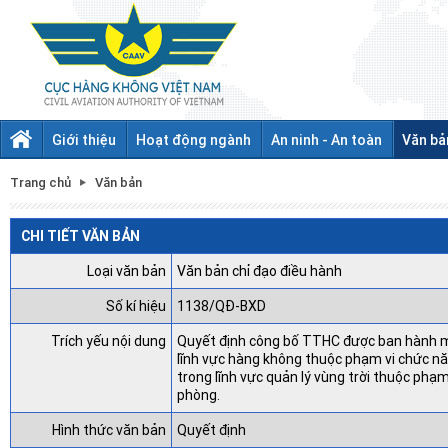
Giới thiệu
Hoạt động ngành
An ninh - An toàn
Văn bả
Trang chủ
Văn bản
CHI TIẾT VĂN BẢN
Loại văn bản
Văn bản chỉ đạo điều hành
Số kí hiệu
1138/QĐ-BXD
Trích yếu nội dung
Quyết định công bố TTHC được ban hành mới
lĩnh vực hàng không thuộc phạm vi chức nă
trong lĩnh vực quản lý vùng trời thuộc phạ
phòng.
Hình thức văn bản
Quyết định