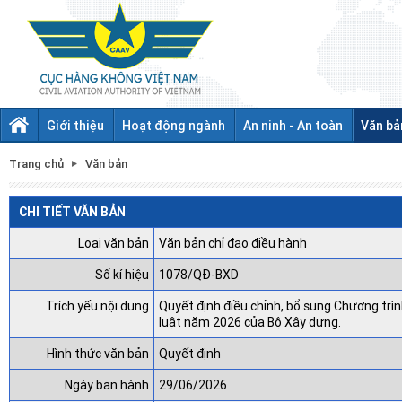
Giới thiệu
Hoạt động ngành
An ninh - An toàn
Văn bả
Trang chủ
Văn bản
CHI TIẾT VĂN BẢN
Loại văn bản
Văn bản chỉ đạo điều hành
Số kí hiệu
1078/QĐ-BXD
Trích yếu nội dung
Quyết định điều chỉnh, bổ sung Chương tr
luật năm 2026 của Bộ Xây dựng.
Hình thức văn bản
Quyết định
Ngày ban hành
29/06/2026