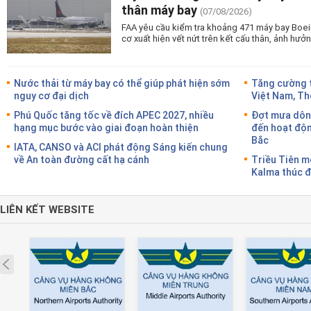
thân máy bay
(07/08/2026)
FAA yêu cầu kiểm tra khoảng 471 máy bay Boei
cơ xuất hiện vết nứt trên kết cấu thân, ảnh hư
Nước thải từ máy bay có thể giúp phát hiện sớm
Tăng cường t
nguy cơ đại dịch
Việt Nam, Th
Phú Quốc tăng tốc về đích APEC 2027, nhiều
Đợt mưa dôn
hạng mục bước vào giai đoạn hoàn thiện
đến hoạt độn
Bắc
IATA, CANSO và ACI phát động Sáng kiến chung
về An toàn đường cất hạ cánh
Triều Tiên 
Kalma thúc đ
LIÊN KẾT WEBSITE
Prev