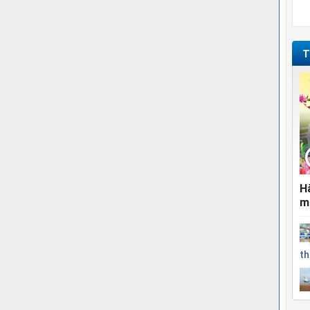
T
H
m
th