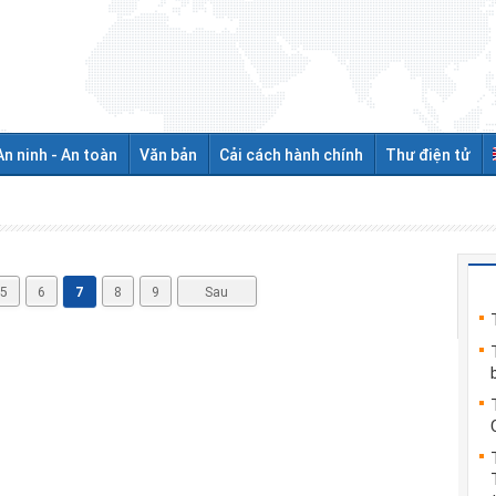
An ninh - An toàn
Văn bản
Cải cách hành chính
Thư điện tử
5
6
7
8
9
Sau