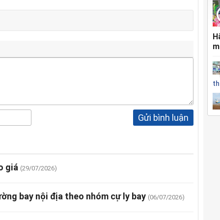
H
m
th
Gửi bình luận
o giá
(29/07/2026)
ng bay nội địa theo nhóm cự ly bay
(06/07/2026)