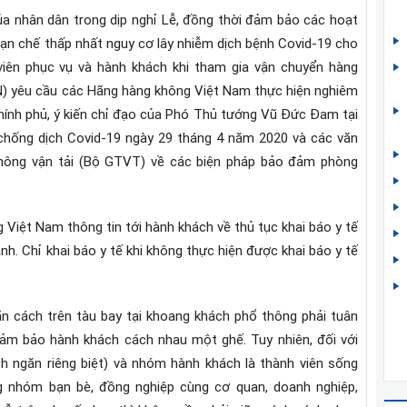
ủa nhân dân trong dịp nghỉ Lễ, đồng thời đảm bảo các hoạt
hạn chế thấp nhất nguy cơ lây nhiễm dịch bệnh Covid-19 cho
n viên phục vụ và hành khách khi tham gia vận chuyển hàng
) yêu cầu các Hãng hàng không Việt Nam thực hiện nghiêm
hính phủ, ý kiến chỉ đạo của Phó Thủ tướng Vũ Đức Đam tại
chống dịch Covid-19 ngày 29 tháng 4 năm 2020 và các văn
thông vận tải (Bộ GTVT) về các biện pháp bảo đảm phòng
iệt Nam thông tin tới hành khách về thủ tục khai báo y tế
nh. Chỉ khai báo y tế khi không thực hiện được khai báo y tế
iãn cách trên tàu bay tại khoang khách phổ thông phải tuân
m bảo hành khách cách nhau một ghế. Tuy nhiên, đối với
 ngăn riêng biệt) và nhóm hành khách là thành viên sống
ng nhóm bạn bè, đồng nghiệp cùng cơ quan, doanh nghiệp,