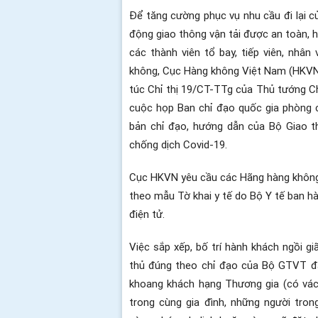
Để tăng cường phục vụ nhu cầu đi lại c
động giao thông vận tải được an toàn, 
các thành viên tổ bay, tiếp viên, nhâ
không, Cục Hàng không Việt Nam (HKVN
túc Chỉ thị 19/CT-TTg của Thủ tướng C
cuộc họp Ban chỉ đạo quốc gia phòng 
bản chỉ đạo, hướng dẫn của Bộ Giao 
chống dịch Covid-19.
Cục HKVN yêu cầu các Hãng hàng không V
theo mẫu Tờ khai y tế do Bộ Y tế ban hà
điện tử.
Việc sắp xếp, bố trí hành khách ngồi g
thủ đúng theo chỉ đạo của Bộ GTVT đả
khoang khách hạng Thương gia (có vách
trong cùng gia đình, những người tro