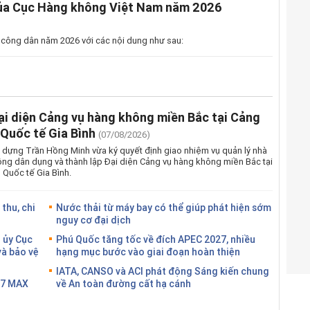
của Cục Hàng không Việt Nam năm 2026
 công dân năm 2026 với các nội dung như sau:
ại diện Cảng vụ hàng không miền Bắc tại Cảng
Quốc tế Gia Bình
(07/08/2026)
 dựng Trần Hồng Minh vừa ký quyết định giao nhiệm vụ quản lý nhà
ng dân dụng và thành lập Đại diện Cảng vụ hàng không miền Bắc tại
Quốc tế Gia Bình.
thu, chi
Nước thải từ máy bay có thể giúp phát hiện sớm
nguy cơ đại dịch
 ủy Cục
Phú Quốc tăng tốc về đích APEC 2027, nhiều
và bảo vệ
hạng mục bước vào giai đoạn hoàn thiện
IATA, CANSO và ACI phát động Sáng kiến chung
37 MAX
về An toàn đường cất hạ cánh