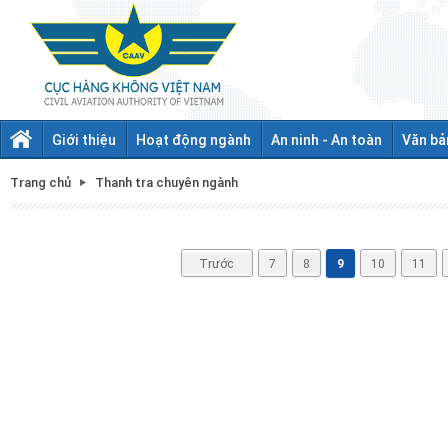
Giới thiệu
Hoạt động ngành
An ninh - An toàn
Văn bả
Trang chủ
Thanh tra chuyên ngành
Trước
7
8
9
10
11