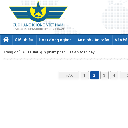
Giới thiệu
Hoạt động ngành
An ninh - An toàn
Văn bả
Trang chủ
Tài liệu quy phạm pháp luật An toàn bay
Trước
1
2
3
4