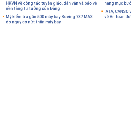
HKVN về công tác tuyên giáo, dân vận và bảo vệ
hạng mục bước
nền tảng tư tưởng của Đảng
IATA, CANSO v
Mỹ kiểm tra gần 500 máy bay Boeing 737 MAX
về An toàn đư
do nguy cơ nứt thân máy bay