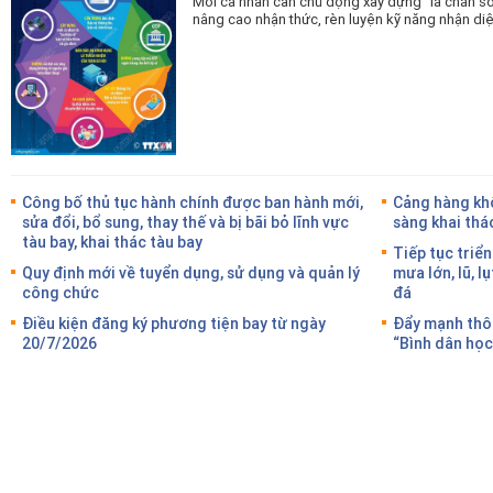
Mỗi cá nhân cần chủ động xây dựng “lá chắn số
nâng cao nhận thức, rèn luyện kỹ năng nhận di
Công bố thủ tục hành chính được ban hành mới,
Cảng hàng kh
sửa đổi, bổ sung, thay thế và bị bãi bỏ lĩnh vực
sàng khai thác
tàu bay, khai thác tàu bay
Tiếp tục triển
Quy định mới về tuyển dụng, sử dụng và quản lý
mưa lớn, lũ, lụ
công chức
đá
Điều kiện đăng ký phương tiện bay từ ngày
Đẩy mạnh thôn
20/7/2026
“Bình dân học