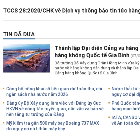
TCCS 28:2020/CHK về Dịch vụ thông báo tin tức hàn
TIN ĐÃ ĐƯA
Thành lập Đại diện Cảng vụ hàng
hàng không Quốc tế Gia Bình
(07/
Bộ trưởng Bộ Xây dựng Trần Hồng Minh vừa ký 
nước về hàng không dân dụng và thành lập Đại
Cảng hàng không Quốc tế Gia Bình.
Công bố công khai số liệu giao dự toán thu, chi
Nước thải từ 
ngân sách nhà nước năm 2026
nguy cơ đại d
Đảng ủy Bộ Xây dựng làm việc với Đảng ủy Cục
Phú Quốc tăng
HKVN về công tác tuyên giáo, dân vận và bảo vệ
hạng mục bước
nền tảng tư tưởng của Đảng
IATA, CANSO v
Mỹ kiểm tra gần 500 máy bay Boeing 737 MAX
về An toàn đư
do nguy cơ nứt thân máy bay