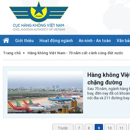
Giới thiệu
Hoạt động ngành
An ninh - An toàn
Văn bả
Trang chủ
Hàng không Việt Nam - 70 năm cất cánh cùng đất nước
Hàng không Việ
chặng đường
Sau 70 năm, ngành hàng 
bay, đến nay đã có khoản
nội địa và 211 đường bay
Trước
7
8
9
10
11