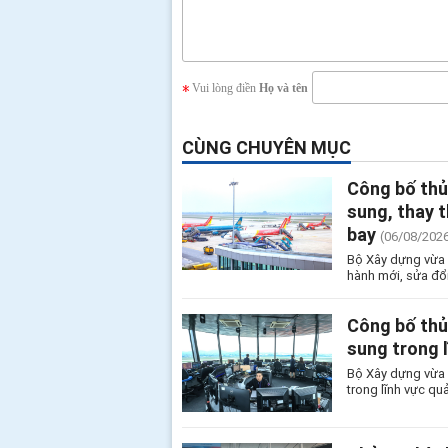
Vui lòng điền
Họ và tên
CÙNG CHUYÊN MỤC
Công bố thủ 
sung, thay t
bay
(06/08/202
Bộ Xây dựng vừa 
hành mới, sửa đổ
Công bố thủ
sung trong 
Bộ Xây dựng vừa 
trong lĩnh vực qu