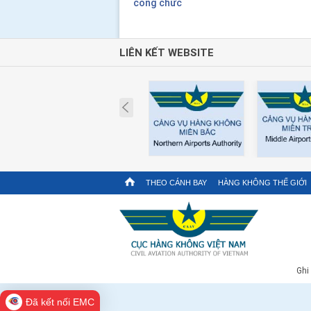
công chức
LIÊN KẾT WEBSITE
Prev
THEO CÁNH BAY
HÀNG KHÔNG THẾ GIỚI
Ghi
Đã kết nối EMC