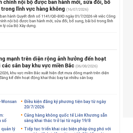
h chính nội bộ được ban hành mới, sửa đổi, bổ
ỏ trong lĩnh vực hàng không
(16/07/2026)
ban hành Quyết định số 1141/QĐ-BXD ngày 01/7/2026 về việc Công
hính nội bộ được ban hành mới, sửa đổi, bổ sung, bãi bỏ trong lĩnh
 lý của Bộ Xây dựng.
g mạnh trên diện rộng ảnh hưởng đến hoạt
i các sân bay khu vực miền Bắc
(06/08/2026)
2026, khu vực miền Bắc xuất hiện đợt mưa dông mạnh trên diện
đáng kể đến hoạt động khai thác bay tại nhiều sân bay.
g-Wonsan
Điều kiện đăng ký phương tiện bay từ ngày
20/7/2026
m:
Cảng hàng không quốc tế Liên Khương sẵn
n số
sàng khai thác trở lại từ ngày 19/8
 quản lý
Tiếp tục triển khai các biện pháp ứng phó với