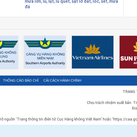
mưa lớn, lũ, lụt, lũ quét, sạt lở đất, lốc, sét, mưa
đá
THÔNG CÁO BÁO CHÍ
CẢI CÁCH HÀNH CHÍNH
TRANG 
Chịu trách nhiệm xuất bản: T
Đị
 rõ nguồn 'Trang thông tin điện tử Cục Hàng không Việt Nam' hoặc 'https://caa.gov