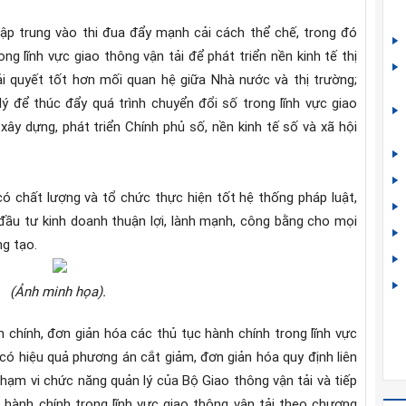
tập trung vào thi đua đẩy mạnh cải cách thể chế, trong đó
ng lĩnh vực giao thông vận tải để phát triển nền kinh tế thị
ải quyết tốt hơn mối quan hệ giữa Nhà nước và thị trường;
ý để thúc đẩy quá trình chuyển đổi số trong lĩnh vực giao
 xây dựng, phát triển Chính phủ số, nền kinh tế số và xã hội
có chất lượng và tổ chức thực hiện tốt hệ thống pháp luật,
 đầu tư kinh doanh thuận lợi, lành mạnh, công bằng cho mọi
ng tạo.
(Ảnh minh họa).
 chính, đơn giản hóa các thủ tục hành chính trong lĩnh vực
n có hiệu quả phương án cắt giảm, đơn giản hóa quy định liên
ạm vi chức năng quản lý của Bộ Giao thông vận tải và tiếp
 hành chính trong lĩnh vực giao thông vận tải theo chương