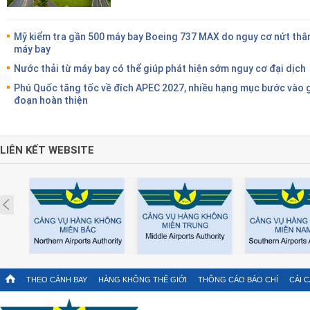
Mỹ kiểm tra gần 500 máy bay Boeing 737 MAX do nguy cơ nứt thâ
máy bay
Nước thải từ máy bay có thể giúp phát hiện sớm nguy cơ đại dịch
Phú Quốc tăng tốc về đích APEC 2027, nhiều hạng mục bước vào g
đoạn hoàn thiện
LIÊN KẾT WEBSITE
Prev
THEO CÁNH BAY
HÀNG KHÔNG THẾ GIỚI
THÔNG CÁO BÁO CHÍ
CẢI 