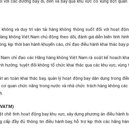
ối với các đường bay đi, đến và bay qua khu vực có xung đột quân 
không và duy trì vận tải hàng không thông suốt đối với hoạt đọ
̀ng không Việt Nam chủ động theo dõi, đánh giá diễn biến tình hì
ông; kịp thời ban hành khuyến cáo, chỉ đạo điều hành khai thác bay phu
hỉ đạo các Hãng hàng không Việt Nam rà soát kế hoạch khai thá
ảnh hưởng; tuyệt đối không tổ chức khai thác qua các khu vực, vùng 
t an toàn khai thác bay, quản lý hoạt động bay dân dụng trong điều
́c cơ quan chức năng trong nước và nhà chức trách hàng không các 
h.
 (VATM)
ẽ tình hoạt động bay khu vực, xây dựng phương án điều hành bay
cấp đầy đủ thông tin điều hành bay, hỗ trợ kịp thời các hãng hà