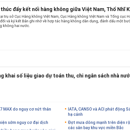
thúc đẩy kết nối hàng không giữa Việt Nam, Thổ Nhĩ K
tại trụ sở Cục Hàng không Việt Nam, Cục Hàng không Việt Nam và Tổng cục 
o đổi và ký kết Bản ghi nhớ về hợp tác hàng không dân dụng, đánh dấu một bướ
g không hai nước.
g khai số liệu giao dự toán thu, chi ngân sách nhà n
37 MAX do nguy cơ nứt thân
IATA, CANSO và ACI phát động S
hạ cánh
hiện sớm nguy cơ đại dịch
Đợt mưa dông mạnh trên diện rộ
các sân bay khu vực miền Bắc