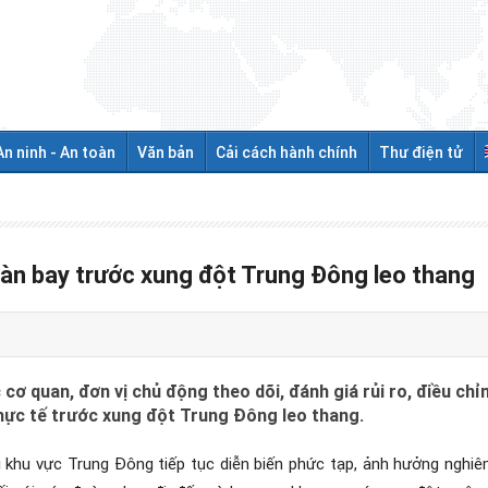
An ninh - An toàn
Văn bản
Cải cách hành chính
Thư điện tử
àn bay trước xung đột Trung Đông leo thang
cơ quan, đơn vị chủ động theo dõi, đánh giá rủi ro, điều c
thực tế trước xung đột Trung Đông leo thang.
̣i khu vực Trung Đông tiếp tục diễn biến phức tạp, ảnh hưởng nghi