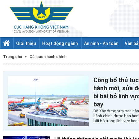
Giới thiệu
Hoạt động ngành
An ninh - An toàn
Văn bả
Trang chủ
Cải cách hành chính
Công bố thủ tục
hành mới, sửa đ
bị bãi bỏ lĩnh vự
bay
Bộ Xây dựng vừa ban hành
hành chính được ban hành 
bãi bỏ trong lĩnh vực hàn
Hệ thống thông tin giải quyết thủ t