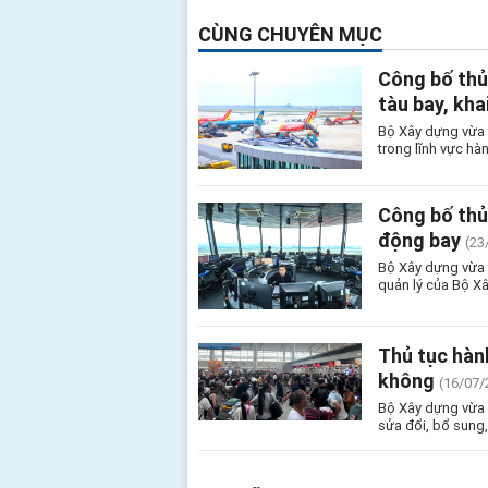
CÙNG CHUYÊN MỤC
Công bố thủ 
tàu bay, kha
Bộ Xây dựng vừa b
trong lĩnh vực hà
Công bố thủ 
động bay
(23
Bộ Xây dựng vừa 
quản lý của Bộ X
Thủ tục hành
không
(16/07/
Bộ Xây dựng vừa 
sửa đổi, bổ sung