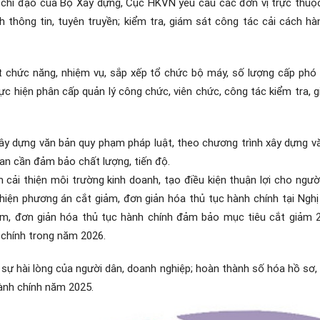
 chỉ đạo của Bộ Xây dựng, Cục HKVN yêu cầu các đơn vị trực thuộc
thông tin, tuyên truyền; kiểm tra, giám sát công tác cải cách hà
t chức năng, nhiệm vụ, sắp xếp tổ chức bộ máy, số lượng cấp phó 
thực hiện phân cấp quản lý công chức, viên chức, công tác kiểm tra, 
 xây dựng văn bản quy phạm pháp luật, theo chương trình xây dựng 
uan cần đảm bảo chất lượng, tiến độ.
ải thiện môi trường kinh doanh, tạo điều kiện thuận lợi cho người
c hiện phương án cắt giảm, đơn giản hóa thủ tục hành chính tại Ng
ảm, đơn giản hóa thủ tục hành chính đảm bảo mục tiêu cắt giảm 20
h chính trong năm 2026.
sự hài lòng của người dân, doanh nghiệp; hoàn thành số hóa hồ sơ, k
ành chính năm 2025.