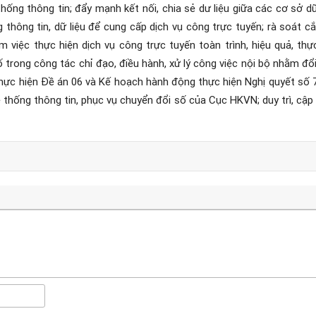
ống thông tin; đẩy mạnh kết nối, chia sẻ dư liệu giữa các cơ sở dữ 
g thông tin, dữ liệu để cung cấp dịch vụ công trực tuyến; rà soát c
 việc thực hiện dịch vụ công trực tuyến toàn trình, hiệu quả, thự
 trong công tác chỉ đạo, điều hành, xử lý công việc nội bộ nhằm đ
 thực hiện Đề án 06 và Kế hoạch hành động thực hiện Nghị quyết s
 thống thông tin, phục vụ chuyển đổi số của Cục HKVN; duy trì, cập n