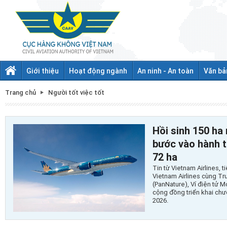
Giới thiệu
Hoạt động ngành
An ninh - An toàn
Văn bả
Trang chủ
Người tốt việc tốt
Hồi sinh 150 ha 
bước vào hành t
72 ha
Tin từ Vietnam Airlines, t
Vietnam Airlines cùng Tr
(PanNature), Ví điện tử 
cộng đồng triển khai ch
2026.