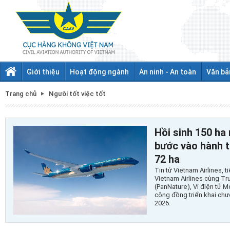
Giới thiệu
Hoạt động ngành
An ninh - An toàn
Văn bả
Trang chủ
Người tốt việc tốt
Hồi sinh 150 ha 
bước vào hành t
72 ha
Tin từ Vietnam Airlines, t
Vietnam Airlines cùng Tr
(PanNature), Ví điện tử 
cộng đồng triển khai ch
2026.