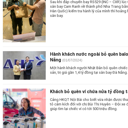
Sau khi đáp chuyến bay RS529 (INC – CXR) lúc 
sân bay Cam Ranh về thành phố Nha Trang bằn
Hàn Quốc) kiểm tra hành lý của mình thì hoảng h
sân bay.
Hành khách nước ngoài bỏ quên balo 
Nẵng
(01/07/2024)
Một hành khách người Nhật Bản bỏ quên chiếc b
sản, trị giá gần 1,4 tỷ đồng tại sân bay Đà Nẵng.
Khách bỏ quên ví chứa nửa tỷ đồng tạ
Cảng HKQT Nội Bài cho biết vừa nhận được th
tỏ cảm kích đối với chị Bùi Thị Huyên – Đội xe 
giúp tìm lại chiếc ví có tới 500 triệu đồng.