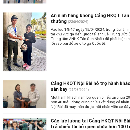
An ninh hàng không Cảng HKQT Tân 
thường
(23/04/2024)
Vào lúc 14h45' ngày 15/04/2024, trong lúc làm 
tại khu vực ga đến Quốc tế, anh Lê Trung Đức (
Trung tâm ANHK Tân Sơn Nhất) đã phát hiện một
lối vào bãi đỗ xe ô tô ga Quốc tế.
Cảng HKQT Nội Bài hỗ trợ hành khách
sân bay
(21/03/2024)
Một hành khách nam bỏ quên chiếc túi chứa 2
hơn 48 triệu đồng cùng nhiều vật dụng cá nhân 
Nội Bài đã may mắn được một nhân viên xe đẩy kị
Các lực lượng tại Cảng HKQT Nội Bài
trả chiếc túi bỏ quên chứa hơn 100 