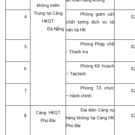
không miền
Trung tại Cảng
Phòng
giám
sát
4
0
HKQT
chất
lượng
dịch
vụ
và
Đà
Nẵng
vận
tải
HK
Phòng
Pháp
chế
5
0
-
Thanh
tra
Phòng
Kế
hoạch
6
0
–
Tài
chính
Phòng
Tổ
chức
7
0
–
Hành
chính.
Đại
diện
Cảng
vụ
Cảng
HKQT
8
0
hàng
không
tại
Cảng
HK
Phú Bài
Phú
Bài