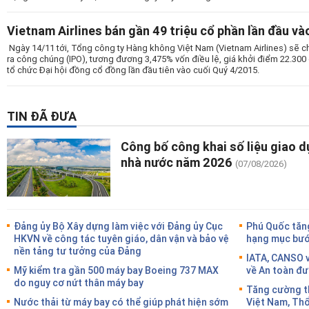
Vietnam Airlines bán gần 49 triệu cổ phần lần đầu và
Ngày 14/11 tới, Tổng công ty Hàng không Việt Nam (Vietnam Airlines) sẽ ch
ra công chúng (IPO), tương đương 3,475% vốn điều lệ, giá khởi điểm 22.300
tổ chức Đại hội đồng cổ đồng lần đầu tiên vào cuối Quý 4/2015.
TIN ĐÃ ĐƯA
Công bố công khai số liệu giao d
nhà nước năm 2026
(07/08/2026)
Đảng ủy Bộ Xây dựng làm việc với Đảng ủy Cục
Phú Quốc tăng
HKVN về công tác tuyên giáo, dân vận và bảo vệ
hạng mục bước
nền tảng tư tưởng của Đảng
IATA, CANSO v
Mỹ kiểm tra gần 500 máy bay Boeing 737 MAX
về An toàn đư
do nguy cơ nứt thân máy bay
Tăng cường th
Nước thải từ máy bay có thể giúp phát hiện sớm
Việt Nam, Thổ