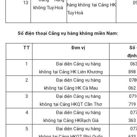
13
0
hàng không
tại
Cảng
HK
không
Tuy
Hoà
Tuy
Hoà
Số điện thoại Cảng vụ hàng không miền Nam:
TT
Đơn vị
Số 
định
1
Đại diện Cảng vụ hàng
06
không tại Cảng HK
Liên Khương
898
2
Đại diện Cảng vụ hàng
078
không tại Cảng HK
Cà Mau
062
3
Đại diện Cảng vụ hàng
071
không tại Cảng HKQT Cần Thơ
719
4
Đại diện Cảng vụ hàng
07
không tại Cảng HK
Rạch Giá
363
5
Đại diện Cảng vụ hàng
07
không tại Cảng HKQT Phú Quốc
633