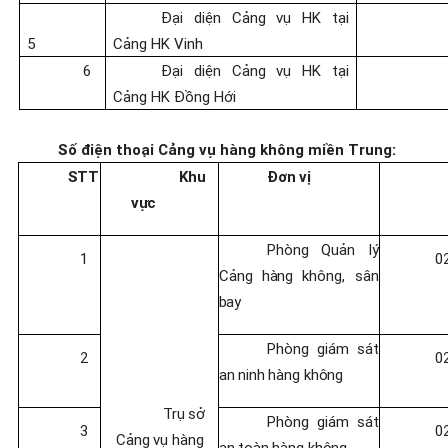
Đại diện Cảng vụ HK tại
5
Cảng HK Vinh
6
Đại diện Cảng vụ HK tại
Cảng HK Đồng Hới
Số điện thoại Cảng vụ hàng không miền Trung:
STT
Khu
Đơn
vị
vực
Phòng
Quản
lý
1
0
Cảng
hàng
không,
sân
bay
Phòng
giám
sát
2
0
an
ninh
hàng
không
Trụ
sở
Phòng
giám
sát
3
0
Cảng
vụ hàng
an
toàn
hàng
không