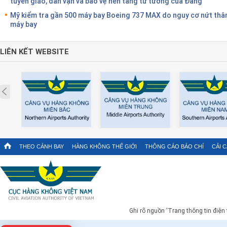
tuyên giáo, dân vận và bảo vệ nền tảng tư tưởng của Đảng
Mỹ kiểm tra gần 500 máy bay Boeing 737 MAX do nguy cơ nứt thâ
máy bay
LIÊN KẾT WEBSITE
Prev
THEO CÁNH BAY
HÀNG KHÔNG THẾ GIỚI
THÔNG CÁO BÁO CHÍ
CẢI 
Ghi rõ nguồn 'Trang thông tin điện