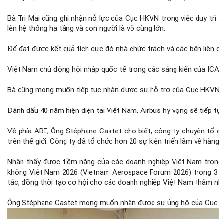
Bà Tri Mai cũng ghi nhận nỗ lực của Cục HKVN trong việc duy trì
lên hệ thống hạ tầng và con người là vô cùng lớn.
Để đạt được kết quả tích cực đó nhà chức trách và các bên liên 
Việt Nam chủ động hội nhập quốc tế trong các sáng kiến của IC
Bà cũng mong muốn tiếp tục nhận được sự hỗ trợ của Cục HKVN 
Đánh dấu 40 năm hiện diện tại Việt Nam, Airbus hy vọng sẽ tiếp t
Về phía ABE, Ông Stéphane Castet cho biết, công ty chuyên tổ c
trên thế giới. Công ty đã tổ chức hơn 20 sự kiện triển lãm về hàn
Nhận thấy được tiềm năng của các doanh nghiệp Việt Nam trong 
không Việt Nam 2026 (Vietnam Aerospace Forum 2026) trong 3 n
tác, đồng thời tạo cơ hội cho các doanh nghiệp Việt Nam thâm nh
Ông Stéphane Castet mong muốn nhận được sự ủng hộ của Cục HK