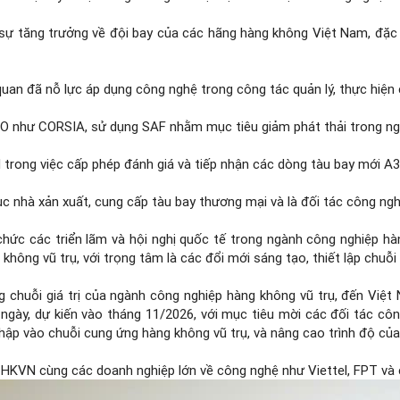
 sự tăng trưởng về đội bay của các hãng hàng không Việt Nam, đặc 
quan đã nỗ lực áp dụng công nghệ trong công tác quản lý, thực hiện 
AO như CORSIA, sử dụng SAF nhằm mục tiêu giảm phát thải trong n
trong việc cấp phép đánh giá và tiếp nhận các dòng tàu bay mới 
ục nhà xản xuất, cung cấp tàu bay thương mại và là đối tác công ngh
hức các triển lãm và hội nghị quốc tế trong ngành công nghiệp hàn
g không vũ trụ, với trọng tâm là các đổi mới sáng tạo, thiết lập chu
chuỗi giá trị của ngành công nghiệp hàng không vũ trụ, đến Việt
gày, dự kiến vào tháng 11/2026, với mục tiêu mời các đối tác côn
ập vào chuỗi cung ứng hàng không vũ trụ, và nâng cao trình độ của
VN cùng các doanh nghiệp lớn về công nghệ như Viettel, FPT và c