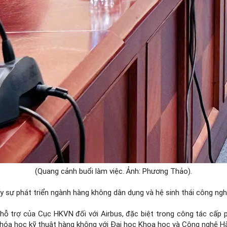
(Quang cảnh buổi làm việc. Ảnh: Phương Thảo).
ẩy sự phát triển ngành hàng không dân dụng và hệ sinh thái công ng
 hỗ trợ của Cục HKVN đối với Airbus, đặc biệt trong công tác cấp 
c khóa học kỹ thuật hàng không với Đại học Khoa học và Công nghệ H