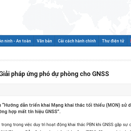
An ninh - An toàn
Văn bản
Cải cách hành chính
Thư điện tử
 Giải pháp ứng phó dự phòng cho GNSS
u “Hướng dẫn triển khai Mạng khai thác tối thiểu (MON) sử 
ờng hợp mất tín hiệu GNSS”.
 trọng trong việc duy trì hoạt động khai thác PBN khi GNSS gặp sự 