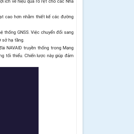
i ích về hiệu quả rõ rệt cho các Nhà
hoạt cao hơn nhằm thiết kế các đường
 hệ thống GNSS. Việc chuyển đổi sang
ơ sở hạ tầng.
ố đài NAVAID truyền thống trong Mạng
g tối thiểu. Chiến lược này giúp đảm