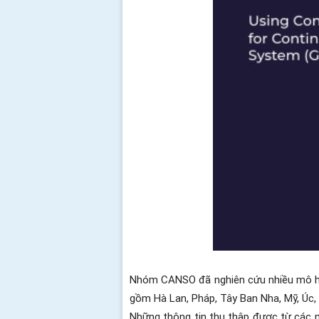
Nhóm CANSO đã nghiên cứu nhiều mô hìn
gồm Hà Lan, Pháp, Tây Ban Nha, Mỹ, Úc
Những thông tin thu thập được từ các 