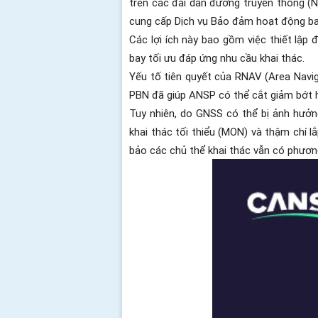
trên các đài dẫn đường truyền thống (N
cung cấp Dịch vụ Bảo đảm hoạt động ba
Các lợi ích này bao gồm việc thiết lập
bay tối ưu đáp ứng nhu cầu khai thác.
Yếu tố tiên quyết của RNAV (Area Navig
PBN đã giúp ANSP có thể cắt giảm bớt hệ
Tuy nhiên, do GNSS có thể bị ảnh hưởn
khai thác tối thiểu (MON) và thậm chí 
bảo các chủ thể khai thác vẫn có phươn