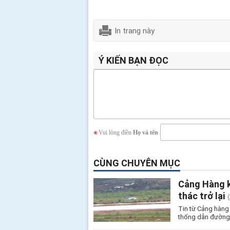
In trang này
Ý KIẾN BẠN ĐỌC
Vui lòng điền
Họ và tên
CÙNG CHUYÊN MỤC
Cảng Hàng k
thác trở lại
Tin từ Cảng hàng
thống dẫn đường 