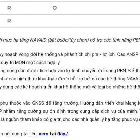
h mục hạ tầng NAVAID (bắt buộc/tùy chọn) hỗ trợ các tính năng PB
uy hoạch vòng đời hệ thống và phân tích chi phí - lợi ích. Các ANS
à duy trì MON một cách hợp lý.
ầng cũng cần được tích hợp vào lộ trình chuyển đổi sang PBN. Để t
như các hình thức khai thác được hỗ trợ bởi cả các hệ thống NAVAID
y dựng các kế hoạch triển khai hệ thống mới và loại bỏ những hệ t
 phụ thuộc vào GNSS để tăng trưởng, Hướng dẫn triển khai Mạng 
 nhằm tăng cường sự ổn định trong cung cấp dịch vụ của mình. Tà
 là nguồn tham khảo có giá trị cho các nhà quản lý hạ tầng phục vụ q
 nội dung tài liệu,
xem tại đây./.