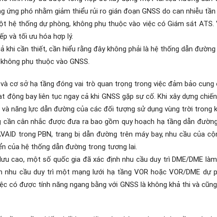
ng ứng phó nhằm giảm thiểu rủi ro gián đoạn GNSS do can nhiễu
tần
ột hệ thống dự phòng, không phụ thuộc vào việc có Giám sát ATS. V
p và tối ưu hóa hợp lý.
ả khi cần thiết, cần hiểu rằng đây không phải là hệ thống dẫn đườn
mà không phụ thuộc vào GNSS.
và cơ sở hạ tầng đóng vai trò quan trọng trong việc đảm bảo cung 
oạt động bay liên tục ngay cả khi GNSS gặp sự cố. Khi xây dựng chiến
 và năng lực dẫn đường của các đối tượng sử dụng vùng trời trong 
rọng cần cân nhắc được đưa ra bao gồm quy hoạch hạ tầng dẫn đườn
NAVAID trong PBN, trang bị dẫn đường trên máy bay, nhu cầu của cộ
ển của hệ thống dẫn đường trong tương lai.
ưu cao, một số quốc gia đã xác định nhu cầu duy trì DME/DME là
ịnh nhu cầu duy trì một mạng lưới hạ tầng VOR hoặc VOR/DME dự 
iệc có được tính năng ngang bằng với GNSS là không khả thi và cũn