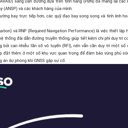
AVAID) sang Dẫn đường dựa trên tính năng (PBN) đã mang lại các lợ
y (ANSP) và các khách hàng của mình.
 đường bay trực tiếp hơn, các quỹ đạo bay song song và tính linh 
ation) và RNP (Required Navigation Performance) là việc thiết lập
 thống đài dẫn đường truyền thống, giúp tiết kiệm chi phí duy trì c
g bởi can nhiễu tần số vô tuyến (RFI), nên vẫn cần duy trì một s
lắp đặt thêm ở một số khu vực quan trọng để đảm bảo vùng phủ són
g án dự phòng khi GNSS gặp sự cố.