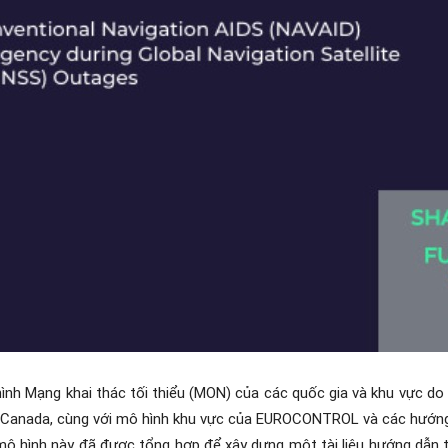
h Mạng khai thác tối thiểu (MON) của các quốc gia và khu vực do
, Canada, cùng với mô hình khu vực của EUROCONTROL và các hướng
mô hình này đã được tổng hợp để xây dựng một tài liệu hướng dẫn 