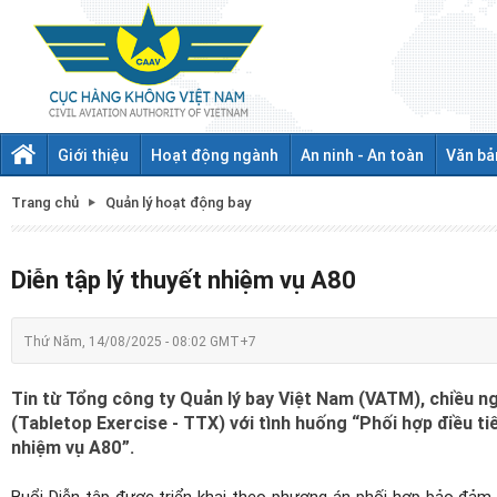
Giới thiệu
Hoạt động ngành
An ninh - An toàn
Văn bả
Trang chủ
Quản lý hoạt động bay
Diễn tập lý thuyết nhiệm vụ A80
Thứ Năm, 14/08/2025 - 08:02 GMT+7
Tin từ Tổng công ty Quản lý bay Việt Nam (VATM), chiều n
(Tabletop Exercise - TTX) với tình huống “Phối hợp điều ti
nhiệm vụ A80”.
Buổi Diễn tập được triển khai theo phương án phối hợp bảo đảm