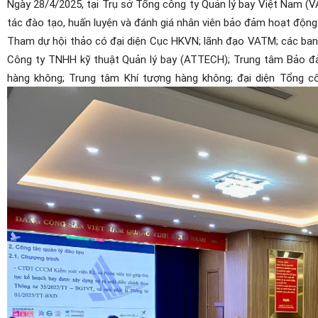
Ngày 28/4/2025, tại Trụ sở Tổng công ty Quản lý bay Việt Nam (
tác đào tạo, huấn luyện và đánh giá nhân viên bảo đảm hoạt động
Tham dự hội thảo có đại diện Cục HKVN; lãnh đạo VATM; các ban
Công ty TNHH kỹ thuật Quản lý bay (ATTECH); Trung tâm Bảo đả
hàng không; Trung tâm Khí tượng hàng không; đại diện Tổng 