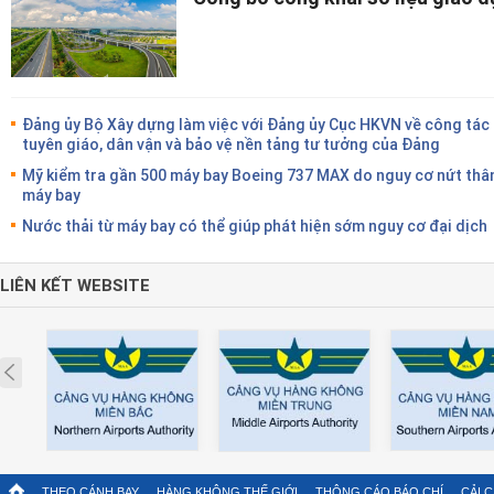
Đảng ủy Bộ Xây dựng làm việc với Đảng ủy Cục HKVN về công tác
tuyên giáo, dân vận và bảo vệ nền tảng tư tưởng của Đảng
Mỹ kiểm tra gần 500 máy bay Boeing 737 MAX do nguy cơ nứt thâ
máy bay
Nước thải từ máy bay có thể giúp phát hiện sớm nguy cơ đại dịch
LIÊN KẾT WEBSITE
Prev
THEO CÁNH BAY
HÀNG KHÔNG THẾ GIỚI
THÔNG CÁO BÁO CHÍ
CẢI 