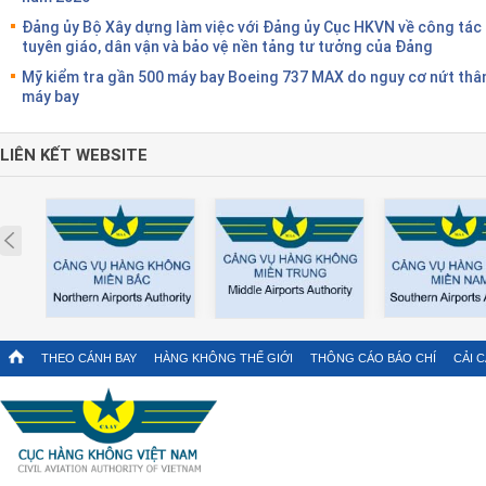
Đảng ủy Bộ Xây dựng làm việc với Đảng ủy Cục HKVN về công tác
tuyên giáo, dân vận và bảo vệ nền tảng tư tưởng của Đảng
Mỹ kiểm tra gần 500 máy bay Boeing 737 MAX do nguy cơ nứt thâ
máy bay
LIÊN KẾT WEBSITE
Prev
THEO CÁNH BAY
HÀNG KHÔNG THẾ GIỚI
THÔNG CÁO BÁO CHÍ
CẢI 