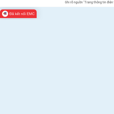
Ghi rõ nguồn 'Trang thông tin điện
Đã kết nối EMC