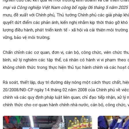
mại và Công nghiệp Việt Nam công bố ngày 06 tháng 5 năm 2025 và
mưu, đề xuất với Chính phủ, Thủ tướng Chính phủ các giải pháp khắ
quyết dứt điểm các phản ánh, kiến nghị nhằm kịp thời tháo gỡ khó
lượng điều hành, phát triển kinh tế - xã hội và cải thiện môi trườ
vững, bảo vệ môi trường;
Chấn chỉnh các cơ quan, đơn vị, cán bộ, công chức, viên chức thu
bình, xử lý nghiêm các tập thể, cá nhân có hành vi vi phạm theo 
không chính thức trong thực hiện thủ tục hành chính và các hoạt 
Rà soát, thiết lập, duy trì đường dây nóng một cách thực chất, hiệu
20/2008/NĐ-CP ngày 14 tháng 02 năm 2008 của Chính phủ về việc ti
chính và các quy định pháp luật liên quan; chỉ đạo tiếp nhận, xử lý
chính thức cho cơ quan hành chính nhà nước, cán bộ, công chức, v