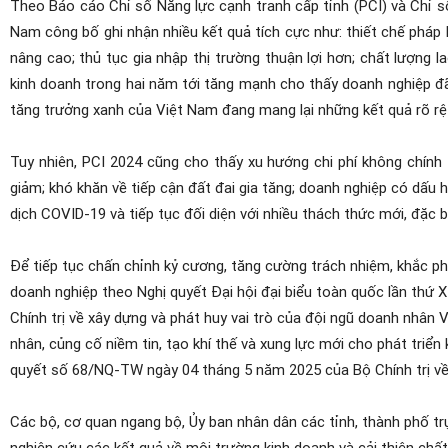
Theo Báo cáo Chỉ số Năng lực cạnh tranh cấp tỉnh (PCI) và Chỉ 
Nam công bố ghi nhận nhiều kết quả tích cực như: thiết chế pháp l
nâng cao; thủ tục gia nhập thị trường thuận lợi hơn; chất lượng 
kinh doanh trong hai năm tới tăng mạnh cho thấy doanh nghiệp đã 
tăng trưởng xanh của Việt Nam đang mang lại những kết quả rõ rệt.
Tuy nhiên, PCI 2024 cũng cho thấy xu hướng chi phí không chính 
giảm; khó khăn về tiếp cận đất đai gia tăng; doanh nghiệp có dấu 
dịch COVID-19 và tiếp tục đối diện với nhiều thách thức mới, đặc 
Để tiếp tục chấn chỉnh kỷ cương, tăng cường trách nhiệm, khắc ph
doanh nghiệp theo Nghị quyết Đại hội đại biểu toàn quốc lần thứ
Chính trị về xây dựng và phát huy vai trò của đội ngũ doanh nhân 
nhân, củng cố niềm tin, tạo khí thế và xung lực mới cho phát triển
quyết số 68/NQ-TW ngày 04 tháng 5 năm 2025 của Bộ Chính trị về p
Các bộ, cơ quan ngang bộ, Ủy ban nhân dân các tỉnh, thành phố 
nghiên cứu các kết quả về môi trường kinh doanh và cải thiện chấ