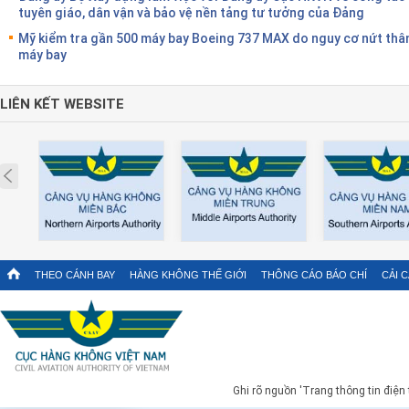
tuyên giáo, dân vận và bảo vệ nền tảng tư tưởng của Đảng
Mỹ kiểm tra gần 500 máy bay Boeing 737 MAX do nguy cơ nứt thâ
máy bay
LIÊN KẾT WEBSITE
Prev
THEO CÁNH BAY
HÀNG KHÔNG THẾ GIỚI
THÔNG CÁO BÁO CHÍ
CẢI 
Ghi rõ nguồn 'Trang thông tin điện