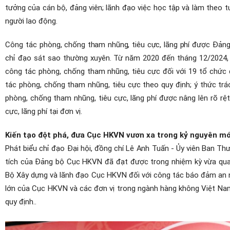
tưởng của cán bộ, đảng viên;
lãnh đạo việc học tập và làm theo t
người lao động.
Công tác
phòng, chống tham nhũng, tiêu cực
, lãng phí
được Đảng
chỉ
đạo sát sao thường xuyên
.
Từ năm 2020 đến tháng 12/2024, Đ
công tác phòng, chống tham nhũng, tiêu cực đối với 19 tổ chức 
tác phòng, chống tham nhũng, tiêu cực theo quy định
; ý thức tr
phòng, chống tham nhũng, tiêu cực, lãng phí được nâng lên rõ rệ
cực, lãng phí tại đơn vị.
Kiến tạo đột phá, đưa Cục HKVN vươn xa trong kỷ nguyên mớ
Phát biểu chỉ đạo Đại hội, đồng chí Lê Anh Tuấn - Ủy viên Ban T
tích của Đảng bộ Cục HKVN đã đạt được trong nhiệm kỳ vừa qu
Bộ Xây dựng và lãnh đạo Cục HKVN đối với công tác báo đảm an 
lớn của Cục HKVN và các đơn vị trong ngành hàng không Việt Na
quy định..