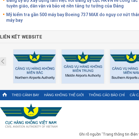
Đảng ủy Bộ Xây dựng làm việc với Đảng ủy Cục HKVN về công tác
tuyên giáo, dân vận và bảo vệ nền tảng tư tưởng của Đảng
Mỹ kiểm tra gần 500 máy bay Boeing 737 MAX do nguy cơ nứt thâ
máy bay
LIÊN KẾT WEBSITE
Prev
THEO CÁNH BAY
HÀNG KHÔNG THẾ GIỚI
THÔNG CÁO BÁO CHÍ
CẢI 
Ghi rõ nguồn 'Trang thông tin điện