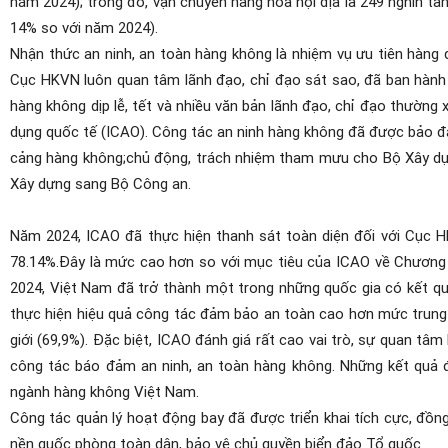
năm 2024); trong đó, vận chuyển hàng hóa nội địa là 249 nghìn tấn
14% so với năm 2024).
Nhận thức an ninh, an toàn hàng không là nhiệm vụ ưu tiên hàng 
Cục HKVN luôn quan tâm lãnh đạo, chỉ đạo sát sao, đã ban hành nh
hàng không
dịp lễ, tết và nhiều văn bản lãnh đạo, chỉ đạo thường
dụng quốc tế (ICAO)
.
C
ông tác an ninh hàng không đã được bảo đả
cảng hàng không;
chủ động, trách nhiệm tham mưu cho Bộ Xây 
Xây dựng sang Bộ Công an.
Năm 2024, ICAO đã thực hiện thanh sát toàn diện đối với Cục 
78.14%
.
Đ
ây là mức cao hơn so với mục tiêu của ICAO về Chương 
2024, Việt Nam đã trở thành một trong những quốc gia có kết 
thực hiện hiệu quả công tác đảm bảo an toàn cao hơn mức trung 
giới (69,9%). Đặc
biệt, ICAO đánh giá rất cao vai trò, sự quan tâm
công tác báo đảm an ninh, an toàn hàng không.
Những kết quả 
ngành hàng không Việt Nam.
Công tác quản lý hoạt động bay đã được triển khai tích cực, đồn
nền quốc phòng toàn dân, bảo vệ chủ quyền biển đảo Tổ quốc.