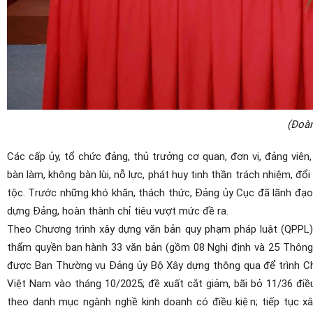
(Đoàn
C
ác cấp ủy, tổ chức đảng,
thủ trưởng
cơ quan, đơn vị
, đảng viê
bàn làm, không bàn lùi, nỗ lực, phát huy tinh thần trách nhiệm, đổ
tộc
.
T
rước những khó khăn,
thách thức,
Đảng ủy Cục
đã lãnh đạo
dựng Đảng
,
hoàn thành chỉ tiêu vượt mức đề ra.
Theo Chương trình xây dựng văn
bản quy phạm pháp luật (QPPL
thẩm quyền ban hành 33 văn bản (gồm 08 Nghị định và 25 Thông
được Ban Thường vụ Đảng
ủy
Bộ Xây dựng thông qua để trình C
Việt Nam vào tháng 10
/
2025;
đề xuất cắt giảm, bãi bỏ 11/36 điề
theo danh mục ngành nghề kinh doanh có điều kiện; tiếp tục 