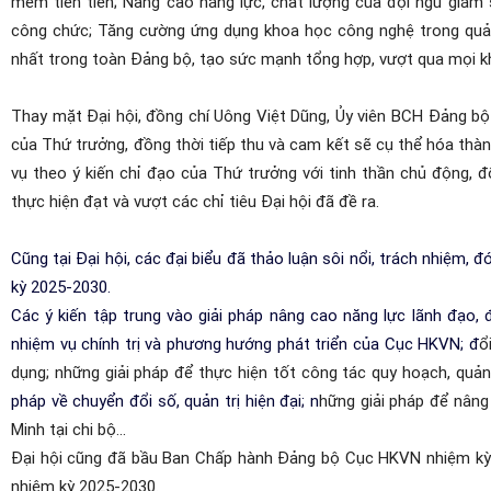
mềm tiên tiến; Nâng cao năng lực, chất lượng của đội ngũ giám s
công chức
;
Tăng cường ứng dụng khoa học công nghệ trong quản l
nhất trong toàn Đảng bộ, tạo sức mạnh tổng hợp, vượt qua mọi kh
Thay mặt Đại hội, đồng chí Uông Việt Dũng,
Ủy viên BCH Đảng bộ
của Thứ trưởng, đồng thời tiếp thu và cam kết sẽ cụ thể hóa thà
vụ theo ý kiến chỉ đạo của Thứ trưởng với tinh thần chủ động, 
thực hiện đạt và vượt các chỉ tiêu Đại hội đã đề ra.
Cũng tại Đại hội, các đại biểu đã thảo luận sôi nổi, trách nhiệm
kỳ 2025-2030.
Các ý kiến tập trung vào giải pháp nâng cao năng lực lãnh đạo,
nhiệm vụ chính trị và phương hướng phát triển của Cục HKVN; đ
ổ
dụng
; những giải pháp để thực hiện tốt công tác quy hoạch, quản
pháp về chuyển đổi số, quản trị hiện đại; n
hững giải pháp để nâng
Minh tại chi bộ...
Đại hội cũng đã bầu Ban Chấp hành Đảng bộ Cục HKVN nhiệm kỳ 20
nhiệm kỳ 2025-2030.