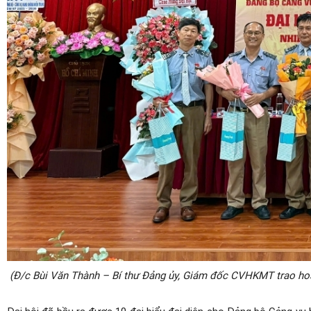
(Đ/c Bùi Văn Thành – Bí thư Đảng ủy, Giám đốc CVHKMT trao ho