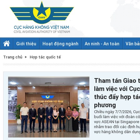
Giới thiệu
Hoạt động ngành
An ninh - An toàn
Văn bả
Trang chủ
Hợp tác quốc tế
Tham tán Giao 
làm việc với Cụ
thúc đẩy hợp t
phương
Chiều ngày 7/7/2026, Cụ
buổi làm việc với đoàn c
vực ASEAN tại Singapore 
nhằm trao đổi các định h
vực hàng không dân dụn