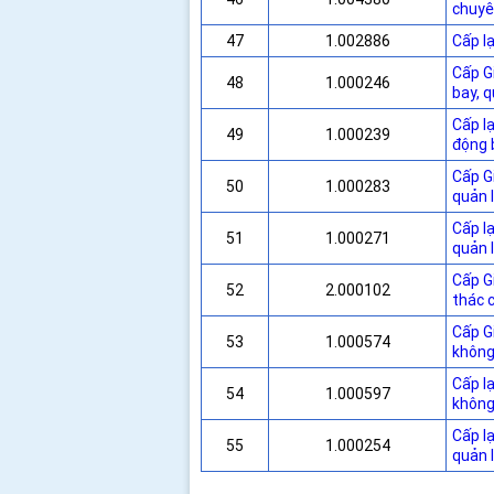
chuyê
47
1.002886
Cấp l
Cấp G
48
1.000246
bay, q
Cấp l
49
1.000239
động b
Cấp G
50
1.000283
quản l
Cấp lạ
51
1.000271
quản l
Cấp G
52
2.000102
thác c
Cấp G
53
1.000574
không
Cấp l
54
1.000597
không
Cấp l
55
1.000254
quản 