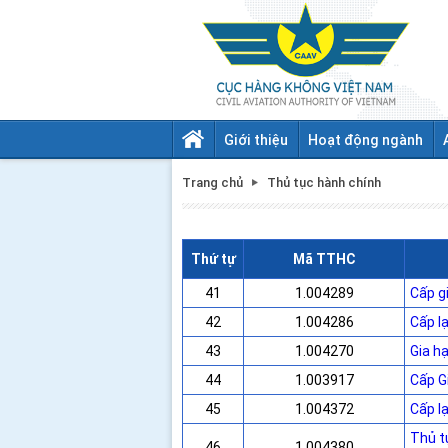
Giới thiệu
Hoạt động ngành
Trang chủ
Thủ tục hành chính
Thứ tự
Mã TTHC
41
1.004289
Cấp gi
42
1.004286
Cấp lạ
43
1.004270
Gia hạ
44
1.003917
Cấp G
45
1.004372
Cấp l
Thủ t
46
1.004380