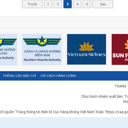
Trước
1
2
3
4
5
Sau
THÔNG CÁO BÁO CHÍ
CẢI CÁCH HÀNH CHÍNH
TRANG 
Chịu trách nhiệm xuất bản: T
Đị
 rõ nguồn 'Trang thông tin điện tử Cục Hàng không Việt Nam' hoặc 'https://caa.gov