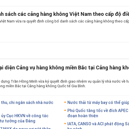
h sách các cảng hàng không Việt Nam theo cấp độ điề
iệt Nam vừa ra quyết định công bố danh sách các cảng hàng không theo cấp
ại diện Cảng vụ hàng không miền Bắc tại Cảng hàng kh
 dựng Trần Hồng Minh vừa ký quyết định giao nhiệm vụ quản lý nhà nước về h
ng miền Bắc tại Cảng hàng không Quốc tế Gia Bình.
 thu, chi ngân sách nhà nước
Nước thải từ máy bay có thể giúp
Phú Quốc tăng tốc về đích APEC 
g ủy Cục HKVN về công tác
đoạn hoàn thiện
g tư tưởng của Đảng
IATA, CANSO và ACI phát động S
37 MAX do nguy cơ nứt thân
hạ cánh