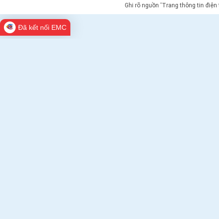
Ghi rõ nguồn 'Trang thông tin điện
Đã kết nối EMC