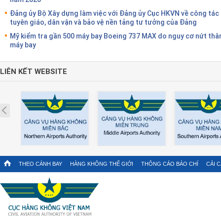
Đảng ủy Bộ Xây dựng làm việc với Đảng ủy Cục HKVN về công tác
tuyên giáo, dân vận và bảo vệ nền tảng tư tưởng của Đảng
Mỹ kiểm tra gần 500 máy bay Boeing 737 MAX do nguy cơ nứt thâ
máy bay
LIÊN KẾT WEBSITE
Prev
THEO CÁNH BAY
HÀNG KHÔNG THẾ GIỚI
THÔNG CÁO BÁO CHÍ
CẢI 