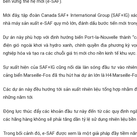
bền vững thế hệ mới (e-SAF).
Mới đây, tập đoàn Canada SAF+ International Group (SAF+IG) xác
nhà máy sản xuất e-SAF quy mô lớn, đánh dấu bước tiến mới trong
Dự án này phù hợp với định hướng biến Port-la-Nouvelle thành “c
điện gió ngoài khơi và hydro xanh, chính quyền địa phương kỳ v
nghiệp hóa và tạo ra các chuỗi giá trị mới cho nền kinh tế khu vực.
Sự xuất hiện của SAF+IG cũng nối dài làn sóng đầu tư vào nhiê
cảng biển Marseille-Fos đã thu hút hai dự án lớn là H4 Marseille-
Các dự án này đều hướng tới sản xuất nhiên liệu tổng hợp nhằm đ
những năm tới.
Động lực thúc đẩy các khoản đầu tư này đến từ các quy định ngà
các hãng hàng không sẽ phải tăng dần tỷ lệ sử dụng nhiên liệu bền
Trong bối cảnh đó, e-SAF được xem là một giải pháp đầy tiềm năng