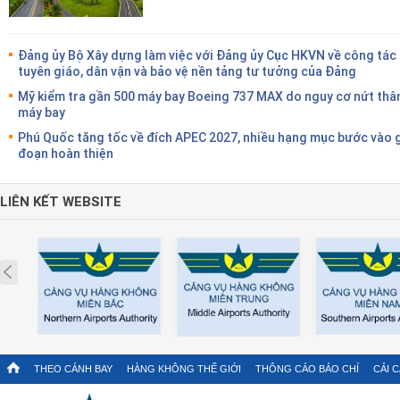
Đảng ủy Bộ Xây dựng làm việc với Đảng ủy Cục HKVN về công tác
tuyên giáo, dân vận và bảo vệ nền tảng tư tưởng của Đảng
Mỹ kiểm tra gần 500 máy bay Boeing 737 MAX do nguy cơ nứt thâ
máy bay
Phú Quốc tăng tốc về đích APEC 2027, nhiều hạng mục bước vào g
đoạn hoàn thiện
LIÊN KẾT WEBSITE
Prev
THEO CÁNH BAY
HÀNG KHÔNG THẾ GIỚI
THÔNG CÁO BÁO CHÍ
CẢI 