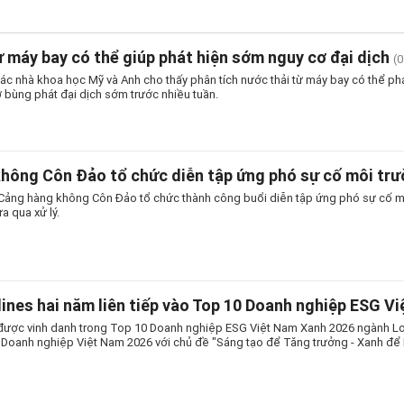
ừ máy bay có thể giúp phát hiện sớm nguy cơ đại dịch
(
ác nhà khoa học Mỹ và Anh cho thấy phân tích nước thải từ máy bay có thể ph
 bùng phát đại dịch sớm trước nhiều tuần.
hông Côn Đảo tổ chức diễn tập ứng phó sự cố môi tr
Cảng hàng không Côn Đảo tổ chức thành công buổi diễn tập ứng phó sự cố môi
ưa qua xử lý.
lines hai năm liên tiếp vào Top 10 Doanh nghiệp ESG V
 được vinh danh trong Top 10 Doanh nghiệp ESG Việt Nam Xanh 2026 ngành L
n Doanh nghiệp Việt Nam 2026 với chủ đề "Sáng tạo để Tăng trưởng - Xanh để