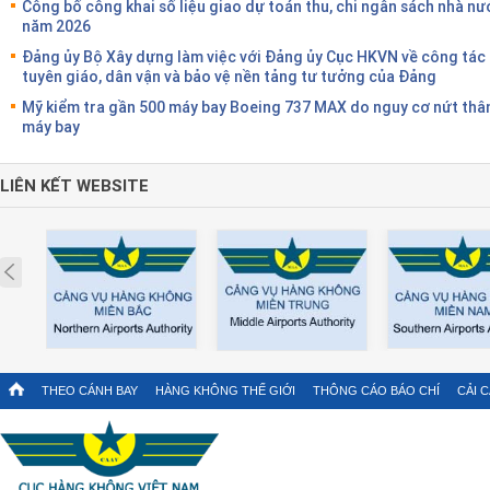
Công bố công khai số liệu giao dự toán thu, chi ngân sách nhà nư
năm 2026
Đảng ủy Bộ Xây dựng làm việc với Đảng ủy Cục HKVN về công tác
tuyên giáo, dân vận và bảo vệ nền tảng tư tưởng của Đảng
Mỹ kiểm tra gần 500 máy bay Boeing 737 MAX do nguy cơ nứt thâ
máy bay
LIÊN KẾT WEBSITE
Prev
THEO CÁNH BAY
HÀNG KHÔNG THẾ GIỚI
THÔNG CÁO BÁO CHÍ
CẢI 