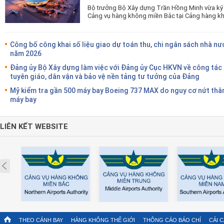
Bộ trưởng Bộ Xây dựng Trần Hồng Minh vừa ký 
Cảng vụ hàng không miền Bắc tại Cảng hàng kh
Công bố công khai số liệu giao dự toán thu, chi ngân sách nhà nư
năm 2026
Đảng ủy Bộ Xây dựng làm việc với Đảng ủy Cục HKVN về công tác
tuyên giáo, dân vận và bảo vệ nền tảng tư tưởng của Đảng
Mỹ kiểm tra gần 500 máy bay Boeing 737 MAX do nguy cơ nứt thâ
máy bay
LIÊN KẾT WEBSITE
Prev
THEO CÁNH BAY
HÀNG KHÔNG THẾ GIỚI
THÔNG CÁO BÁO CHÍ
CẢI 