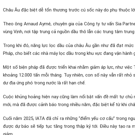
Châu Âu đặc biệt dễ tổn thương trước cú sốc này do phụ thuộc l
Theo ông Arnaud Aymé, chuyên gia của Công ty tư vấn Sia Partner
vùng Vịnh, nơi tập trung cả nguồn dầu thô lẫn các trung tâm trun
Trong khi đó, năng lực lọc dầu của châu Âu gần như đã đạt mức 
Pháp, cho biết các nhà máy lọc dầu trong khu vực đang vận hành g
Một số biện pháp đã được triển khai nhằm giảm áp lực, như việc
khoảng 12.000 tấn mỗi tháng. Tuy nhiên, con số này vẫn rất nhỏ 
dư địa ứng phó trong nước là rất hạn chế.
Cuộc khủng hoảng hiện nay cũng làm nổi bật vấn đề mất tự chủ nă
mới, mà đã được cảnh báo trong nhiều năm, đặc biệt kể từ khi ch
Cuối năm 2025, IATA đã chỉ ra những “điểm yếu cơ cấu” trong nguồn
được dự báo sẽ tiếp tục tăng trong thập kỷ tới. Điều này tạo ra m
giảm.